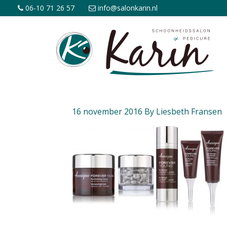
06-10 71 26 57
info@salonkarin.nl
16 november 2016
By
Liesbeth Fransen