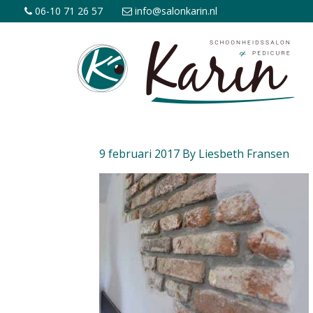
06-10 71 26 57
info@salonkarin.nl
9 februari 2017
By
Liesbeth Fransen